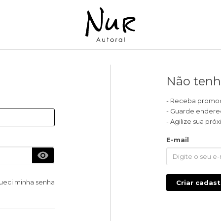
Não tenh
- Receba promoçõ
- Guarde endere
- Agilize sua pr
E-mail
ueci minha senha
Criar cadast