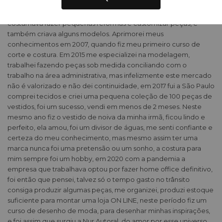
A Nur Autoral surgiu desse amor. Costuro desde a adolescência,
costumava fazer pequenas reformas e customizar peças, e
também criava alguns modelos. Aprimorei meus
conhecimentos em 2007, quando fiz meu primeiro curso de
corte e costura. Em 2015 me especializei na modelagem,
trabalhei fazendo peças sob medida conciliando com o
trabalho na área administrativa, mas infelizmente este mercado
não é valorizado e não dei continuidade, em 2017 fui a São Paulo
comprei tecidos e criei uma pequena coleção de 100 peças de
vestidos, foi um sucesso, vendi em menos de 2 meses. Neste
mesmo ano fiz o vestido de noiva da minha irmã, ficou lindo e
perfeito, ela amou, foi um divisor de águas, me senti confiante e
certeza do meu conhecimento, mas mesmo assim ter uma
marca nunca foi uma pretensão ou um sonho, a costura para
mim sempre foi um hobby, em 2020 com a pandemia a
empresa que trabalhava optou por fazer home office definitivo,
foi então que pensei, talvez só o tempo gasto no trânsito
consiga produzir algumas peças, me organizei, produzi estoque
suficiente para montar uma loja ON LINE, neste período fiz um
curso de desenho de moda, para desenhar minhas inspirações,
e foi assim que surgiu a Nur Autoral, do amor por esse universo