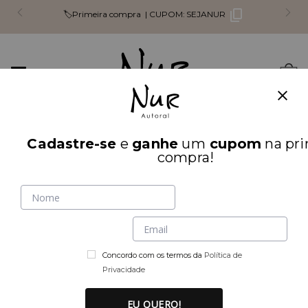
🏷️Primeira compra |
CUPOM:
SEJANUR
Mudar
0
navegação
Busca
Cadastre-se
e
ganhe
um
cupom
na pri
compra!
INÍCIO
ACESSÓRIOS
Acessórios
Concordo com os termos da
Política de
Privacidade
EU QUERO!
Filtrar