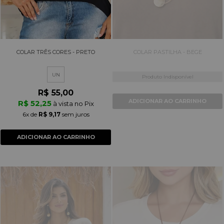
COLAR TRÊS CORES - PRETO
COLAR PASTILHA - BEGE
UN
Produto Indisponível
R$ 55,00
ADICIONAR AO CARRINHO
R$ 52,25
à vista no Pix
6x
de
R$ 9,17
sem juros
ADICIONAR AO CARRINHO