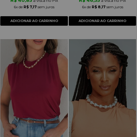
R$ 40,85
R$ 46,55
à vista no Pix
à vista no Pix
6x
de
R$ 7,17
sem juros
6x
de
R$ 8,17
sem juros
ADICIONAR AO CARRINHO
ADICIONAR AO CARRINHO