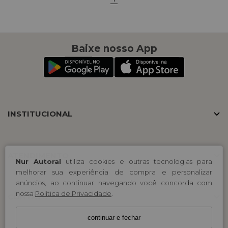
Baixe nosso App
INSTITUCIONAL
ATENDIMENTO
Nur Autoral
utiliza cookies e outras tecnologias para
melhorar sua experiência de compra e personalizar
anúncios, ao continuar navegando você concorda com
nossa
Política de Privacidade
.
CONTATO
continuar e fechar