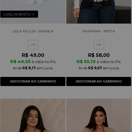
LANÇAMENTO ✨
GOLA AVULSA - BRANCA
PASHMINA - PRETA
UN
UN
R$ 49,00
R$ 58,00
R$ 46,55
R$ 55,10
à vista no Pix
à vista no Pix
6x
de
R$ 8,17
sem juros
6x
de
R$ 9,67
sem juros
ADICIONAR AO CARRINHO
ADICIONAR AO CARRINHO