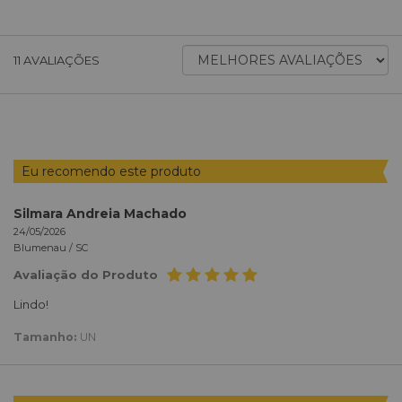
ORDENAR
11
AVALIAÇÕES
AVALIAÇÕES
POR
Eu recomendo este produto
Silmara Andreia Machado
24/05/2026
Blumenau /
SC
Avaliação do Produto
Lindo!
Tamanho:
UN