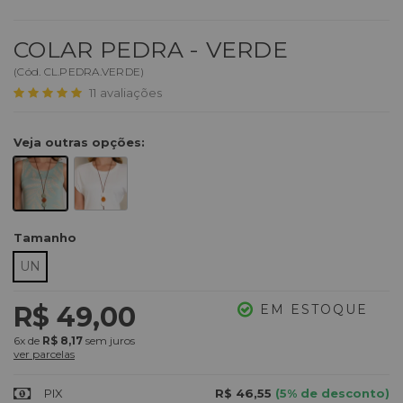
COLAR PEDRA - VERDE
(
Cód.
CL.PEDRA.VERDE
)
11
avaliações
Veja outras opções:
Tamanho
UN
R$ 49,00
EM ESTOQUE
6x
de
R$ 8,17
sem juros
ver parcelas
PIX
R$ 46,55
(5% de desconto)