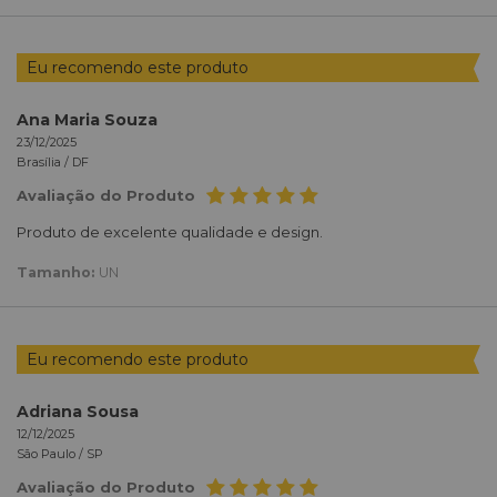
Eu recomendo este produto
Ana Maria Souza
23/12/2025
Brasília /
DF
Avaliação do Produto
Produto de excelente qualidade e design.
Tamanho:
UN
Eu recomendo este produto
Adriana Sousa
12/12/2025
São Paulo /
SP
Avaliação do Produto