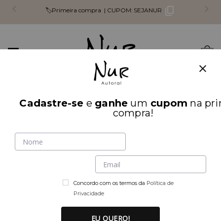
🏷️Primeira compra |
CUPOM:
SEJANUR
Mudar
0
navegação
Busca
Cadastre-se
e
ganhe
um
cupom
na pri
INÍCIO
ACESSÓRIOS
compra!
Concordo com os termos da
Política de
Privacidade
EU QUERO!