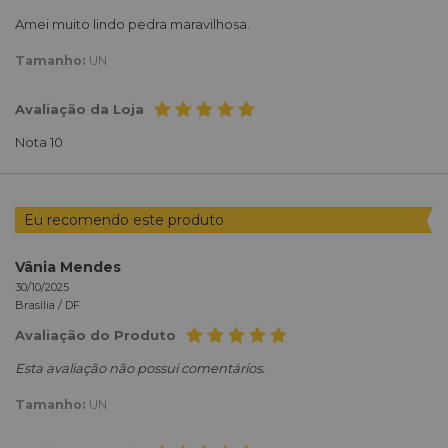
Amei muito lindo pedra maravilhosa.
Tamanho:
UN
Avaliação da Loja
Nota 10
Eu recomendo este produto
Vânia Mendes
30/10/2025
Brasília /
DF
Avaliação do Produto
Esta avaliação não possui comentários.
Tamanho:
UN