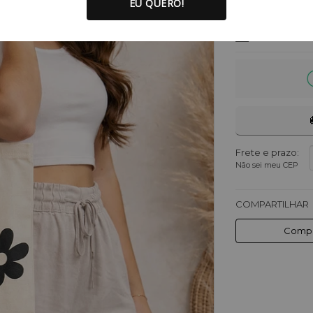
EU QUERO!
ver parcelas
PIX
Frete e prazo:
Não sei meu CEP
COMPARTILHAR
Compa