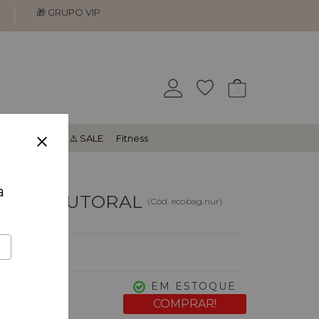
🎁 GRUPO VIP
0
Acessórios
⚠️ SALE
Fitness
a
 NUR AUTORAL
(
Cód.
ecobag.nur
)
aliação
UN
00
EM ESTOQUE
em juros