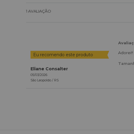
1
AVALIAÇÃO
Avalia
Adorei!! 
Eu recomendo este produto
Taman
Eliane Consalter
05/03/2026
São Leopoldo /
RS