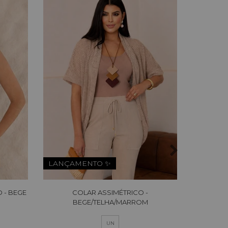
LANÇAMENTO ✨
LANÇA
 - BEGE
COLAR ASSIMÉTRICO -
COLAR
BEGE/TELHA/MARROM
UN