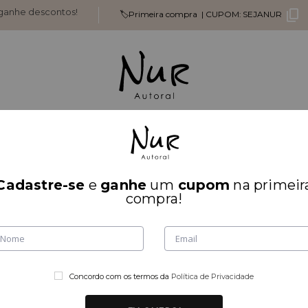
 ganhe descontos!
🏷️Primeira compra |
CUPOM:
SEJANUR
s
Mais Vendidos
Parte De Cima
Parte De Baixo
Look Inteiro
Cadastre-se
e
ganhe
um
cupom
na primeir
ECOBAG
compra!
1
av
Tamanho
R$ 39,
Concordo com os termos da
Política de Privacidade
6x
de
R$ 6,50
s