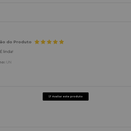
ção do Produto
É linda!
ho:
UN
Avaliar este produto