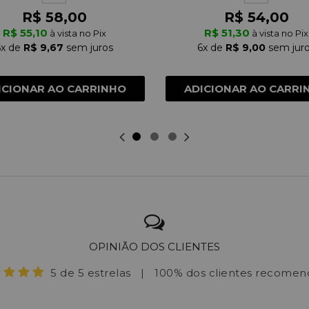
R$ 58,00
R$ 54,00
R$ 55,10
R$ 51,30
à vista no Pix
à vista no Pix
6x
de
R$ 9,67
sem juros
6x
de
R$ 9,00
sem jur
ICIONAR AO CARRINHO
ADICIONAR AO CARRI
OPINIÃO DOS CLIENTES
5 de 5 estrelas
|
100% dos clientes recome