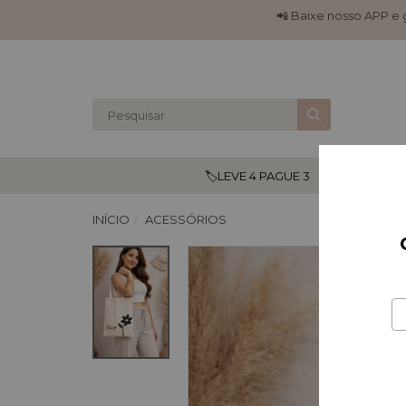
📲 Baixe nosso APP e
🏷️LEVE 4 PAGUE 3
Lançamento
INÍCIO
ACESSÓRIOS