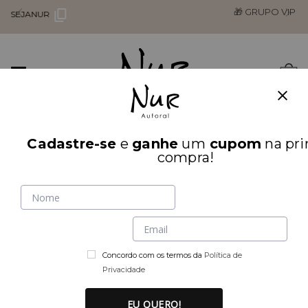
🎁 GRUPO VIP
Mudar
0
navegação
Busca
Cadastre-se
e
ganhe
um
cupom
na pri
INÍCIO
ACESSÓRIOS
compra!
Concordo com os termos da
Política de
Privacidade
EU QUERO!