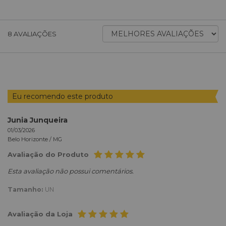
ORDENAR
8
AVALIAÇÕES
AVALIAÇÕES
POR
Eu recomendo este produto
Junia Junqueira
01/03/2026
Belo Horizonte /
MG
Avaliação do Produto
Esta avaliação não possui comentários.
Tamanho:
UN
Avaliação da Loja