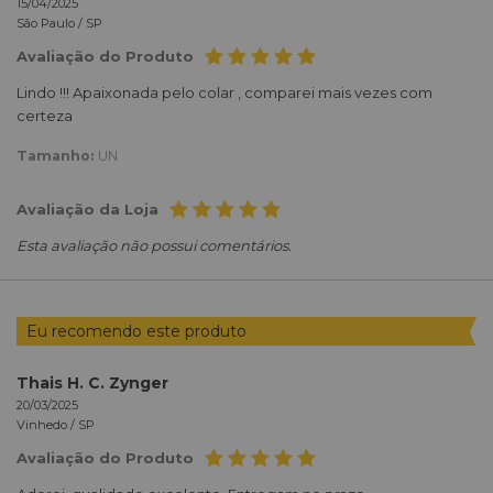
15/04/2025
São Paulo /
SP
Avaliação do Produto
Lindo !!! Apaixonada pelo colar , comparei mais vezes com
certeza
Tamanho:
UN
Avaliação da Loja
Esta avaliação não possui comentários.
Eu recomendo este produto
Thais H. C. Zynger
20/03/2025
Vinhedo /
SP
Avaliação do Produto