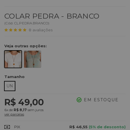
COLAR PEDRA - BRANCO
(
Cód.
CL.PEDRA.BRANCO
)
8
avaliações
Veja outras opções:
Tamanho
UN
R$ 49,00
EM ESTOQUE
6x
de
R$ 8,17
sem juros
ver parcelas
PIX
R$ 46,55
(5% de desconto)