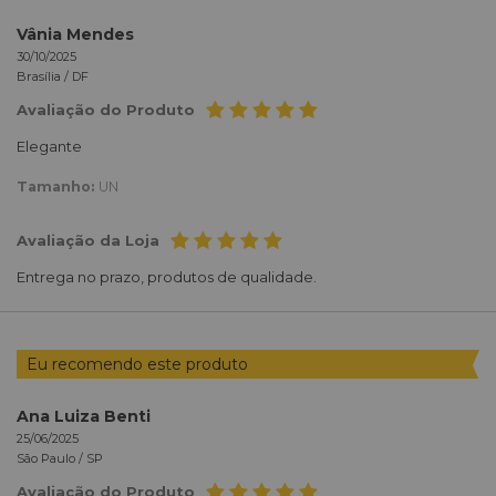
Vânia Mendes
30/10/2025
Brasília /
DF
Avaliação do Produto
Elegante
Tamanho:
UN
Avaliação da Loja
Entrega no prazo, produtos de qualidade.
Eu recomendo este produto
Ana Luiza Benti
25/06/2025
São Paulo /
SP
Avaliação do Produto