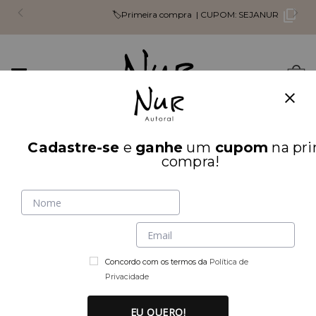
🏷️Primeira compra |
CUPOM:
SEJANUR
Mudar
0
navegação
Busca
Cadastre-se
e
ganhe
um
cupom
na pri
INÍCIO
compra!
Concordo com os termos da
Política de
Privacidade
EU QUERO!