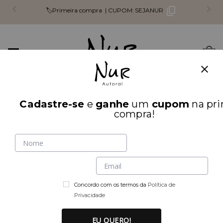
🏷️Primeira compra |
CUPOM:
SEJANUR
Mudar
0
navegação
Busca
Cadastre-se
e
ganhe
um
cupom
na pri
INÍCIO
🏷️LEVE 4 PAGUE 3
compra!
Concordo com os termos da
Política de
Privacidade
EU QUERO!