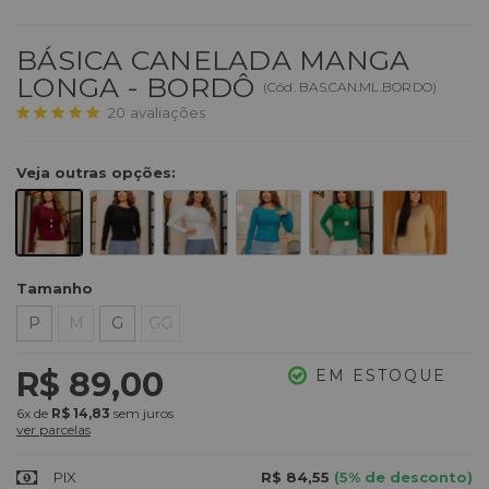
BÁSICA CANELADA MANGA
LONGA - BORDÔ
(
Cód.
BAS.CAN.ML.BORDO
)
20
avaliações
Veja outras opções:
Tamanho
P
M
G
GG
R$ 89,00
EM ESTOQUE
6x
de
R$ 14,83
sem juros
ver parcelas
PIX
R$ 84,55
(5% de desconto)