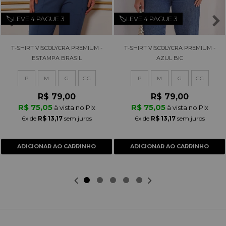
🏷️LEVE 4 PAGUE 3
🏷️LEVE 4 PAGUE 3
T-SHIRT VISCOLYCRA PREMIUM -
T-SHIRT VISCOLYCRA PREMIUM -
ESTAMPA BRASIL
AZUL BIC
P
M
G
GG
P
M
G
GG
R$ 79,00
R$ 79,00
R$ 75,05
R$ 75,05
à vista no Pix
à vista no Pix
6x
de
R$ 13,17
sem juros
6x
de
R$ 13,17
sem juros
ADICIONAR AO CARRINHO
ADICIONAR AO CARRINHO