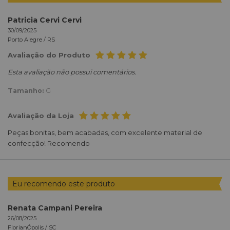
Patricia Cervi Cervi
30/09/2025
Porto Alegre /
RS
Avaliação do Produto
Esta avaliação não possui comentários.
Tamanho:
G
Avaliação da Loja
Peças bonitas, bem acabadas, com excelente material de
confecção! Recomendo
Eu recomendo este produto
Renata Campani Pereira
26/08/2025
FlorianÓpolis /
SC