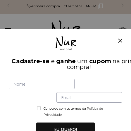
🏷️Primeira compra |
CUPOM:
SEJANUR
Mudar
0
navegação
Busca
Cadastre-se
e
ganhe
um
cupom
na pri
INÍCIO
FITNESS
compra!
Concordo com os termos da
Política de
Privacidade
EU QUERO!