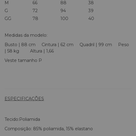
M
66
88
38
G
72
94
39
GG
78
100
40
Medidas da modelo:
Busto | 88 cm Cintura | 62 cm Quadril | 99 cm Peso
| 58 kg Altura | 1,66
Veste tamanho P
ESPECIFICAÇÕES
Tecido:
Poliamida
Composição: 85% poliamida, 15% elastano