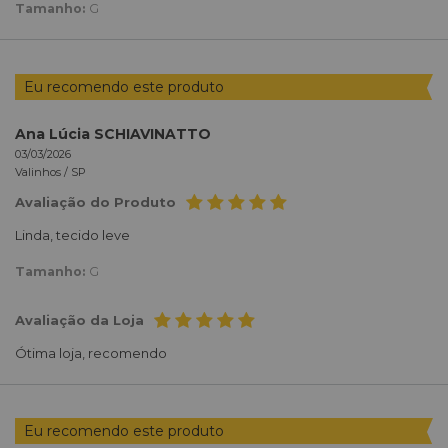
Tamanho:
G
Eu recomendo este produto
Ana Lúcia SCHIAVINATTO
03/03/2026
Valinhos /
SP
Avaliação do Produto
Linda, tecido leve
Tamanho:
G
Avaliação da Loja
Ótima loja, recomendo
Eu recomendo este produto