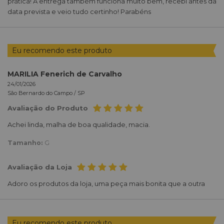
prática! A entrega também funciona muito bem, recebi antes da
data prevista e veio tudo certinho! Parabéns
Eu recomendo este produto
MARILIA Fenerich de Carvalho
24/01/2026
São Bernardo do Campo /
SP
Avaliação do Produto
Achei linda, malha de boa qualidade, macia.
Tamanho:
G
Avaliação da Loja
Adoro os produtos da loja, uma peça mais bonita que a outra
Eu recomendo este produto