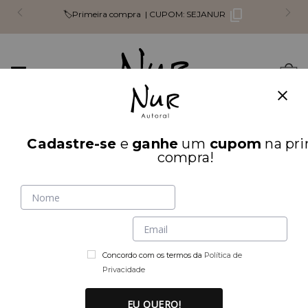
🏷️Primeira compra |
CUPOM:
SEJANUR
Mudar
0
navegação
Busca
Cadastre-se
e
ganhe
um
cupom
na pri
INÍCIO
PARTE DE CIMA
compra!
Concordo com os termos da
Política de
Privacidade
EU QUERO!