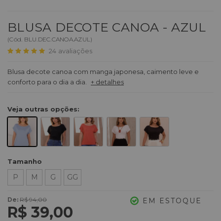
BLUSA DECOTE CANOA - AZUL
(
Cód.
BLU.DEC.CANOA.AZUL
)
24
avaliações
Blusa decote canoa com manga japonesa, caimento leve e
conforto para o dia a dia.
+ detalhes
Veja outras opções:
Tamanho
P
M
G
GG
De:
R$ 94,00
EM ESTOQUE
R$ 39,00