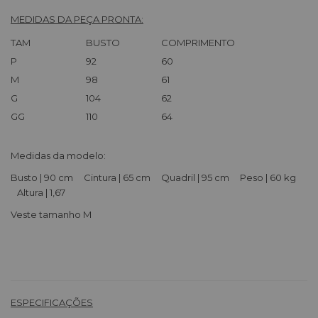
MEDIDAS DA PEÇA PRONTA:
TAM
BUSTO
COMPRIMENTO
P
92
60
M
98
61
G
104
62
GG
110
64
Medidas da modelo:
Busto | 90 cm Cintura | 65 cm Quadril | 95 cm Peso | 60 kg
Altura | 1,67
Veste tamanho M
ESPECIFICAÇÕES