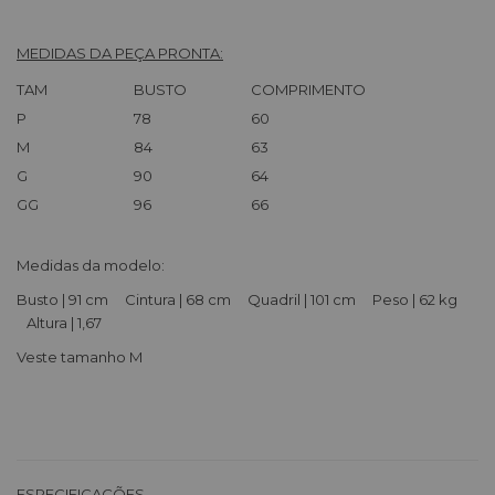
MEDIDAS DA PEÇA PRONTA:
TAM
BUSTO
COMPRIMENTO
P
78
60
M
84
63
G
90
64
GG
96
66
Medidas da modelo:
Busto | 91 cm Cintura | 68 cm Quadril | 101 cm Peso | 62 kg
Altura | 1,67
Veste tamanho M
ESPECIFICAÇÕES