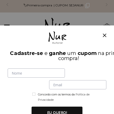
🏷️Primeira compra |
CUPOM:
SEJANUR
Mudar
0
navegação
Busca
Cadastre-se
e
ganhe
um
cupom
na pri
INÍCIO
PARTE DE CIMA
compra!
Concordo com os termos da
Política de
Privacidade
EU QUERO!