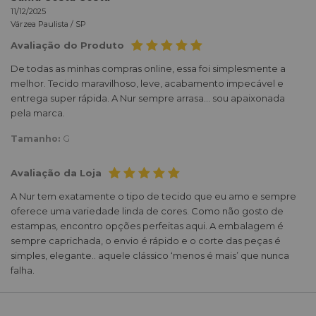
11/12/2025
Várzea Paulista /
SP
Avaliação do Produto
De todas as minhas compras online, essa foi simplesmente a
melhor. Tecido maravilhoso, leve, acabamento impecável e
entrega super rápida. A Nur sempre arrasa... sou apaixonada
pela marca.
Tamanho:
G
Avaliação da Loja
A Nur tem exatamente o tipo de tecido que eu amo e sempre
oferece uma variedade linda de cores. Como não gosto de
estampas, encontro opções perfeitas aqui. A embalagem é
sempre caprichada, o envio é rápido e o corte das peças é
simples, elegante.. aquele clássico ‘menos é mais’ que nunca
falha.