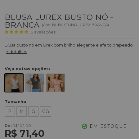
BLUSA LUREX BUSTO NÓ -
BRANCA
(
Cód.
BL.BUSTONO.LUREX.BRANCA
)
5
avaliações
Blusa busto nó em lurex com brilho elegante e efeito drapeado.
+ detalhes
Veja outras opções:
Tamanho
P
M
G
GG
De:
R$ 102,00
EM ESTOQUE
R$ 71,40