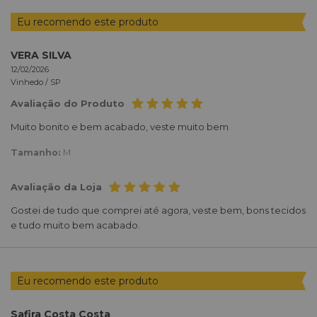
Eu recomendo este produto
VERA SILVA
12/02/2026
Vinhedo /
SP
Avaliação do Produto
Muito bonito e bem acabado, veste muito bem
Tamanho:
M
Avaliação da Loja
Gostei de tudo que comprei até agora, veste bem, bons tecidos
e tudo muito bem acabado.
Eu recomendo este produto
Safira Costa Costa