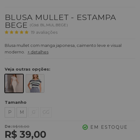
BLUSA MULLET - ESTAMPA
BEGE
(
Cód.
BL.MUL.BEGE
)
19
avaliações
Blusa mullet com manga japonesa, caimento leve e visual
moderno.
+ detalhes
Veja outras opções:
Tamanho
P
M
G
GG
De:
R$ 93,00
EM ESTOQUE
R$ 39,00