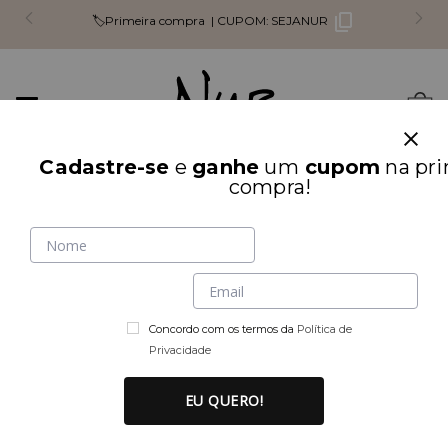
🏷️Primeira compra |
CUPOM:
SEJANUR
Mudar
0
navegação
Busca
Cadastre-se
e
ganhe
um
cupom
na pri
compra!
INÍCIO
PARTE DE CIMA
Concordo com os termos da
Política de
Privacidade
EU QUERO!