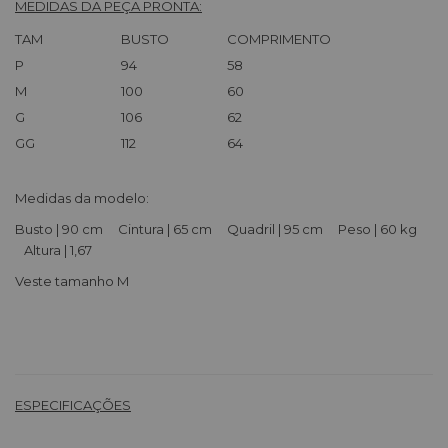
MEDIDAS DA PEÇA PRONTA:
TAM
BUSTO
COMPRIMENTO
P
94
58
M
100
60
G
106
62
GG
112
64
Medidas da modelo:
Busto | 90 cm Cintura | 65 cm Quadril | 95 cm Peso | 60 kg
Altura | 1,67
Veste tamanho M
ESPECIFICAÇÕES