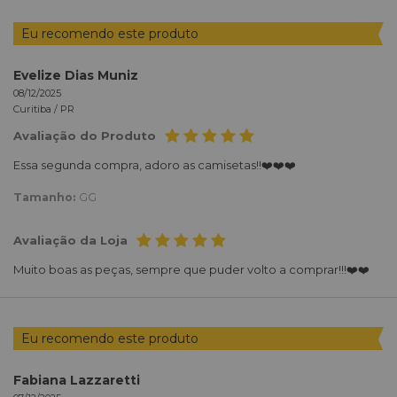
Eu recomendo este produto
Evelize Dias Muniz
08/12/2025
Curitiba /
PR
Avaliação do Produto
Essa segunda compra, adoro as camisetas!!❤️❤️❤️
Tamanho:
GG
Avaliação da Loja
Muito boas as peças, sempre que puder volto a comprar!!!❤️❤️
Eu recomendo este produto
Fabiana Lazzaretti