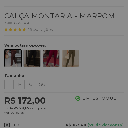
CALÇA MONTARIA - MARROM
(
Cód.
CAMT03
)
16
avaliações
Veja outras opções:
Tamanho
P
M
G
GG
R$ 172,00
EM ESTOQUE
6x
de
R$ 28,67
sem juros
ver parcelas
PIX
R$ 163,40
(5% de desconto)