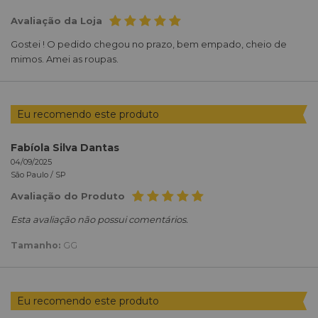
Avaliação da Loja
Gostei ! O pedido chegou no prazo, bem empado, cheio de
mimos. Amei as roupas.
Eu recomendo este produto
Fabíola Silva Dantas
04/09/2025
São Paulo /
SP
Avaliação do Produto
Esta avaliação não possui comentários.
Tamanho:
GG
Eu recomendo este produto