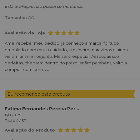
Esta avaliação não possui comentários.
Tamanho:
GG
Avaliação da Loja
Amei receber meu pedido, já conheço a marca, foi tudo
embalado com muito cuidado, um cheiro maravilhos e ainda
vieram uns mimos junto. Me senti especial. As roupas são
perfeitas, chegarm dentro do prazo, enfim parabéns, volto a
comprar com certeza.
Eu recomendo este produto
Fatima Fernandes Pereira Pereira
11/08/2025
Taubaté /
SP
Avaliação do Produto