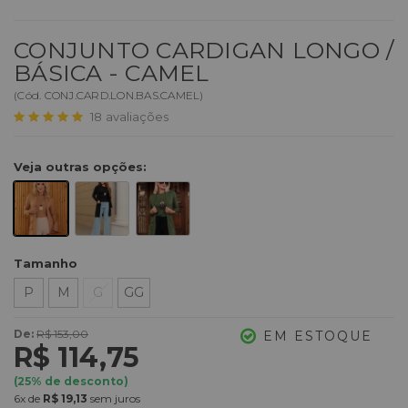
CONJUNTO CARDIGAN LONGO /
BÁSICA - CAMEL
(
Cód.
CONJ.CARD.LON.BAS.CAMEL
)
18
avaliações
Veja outras opções:
Tamanho
P
M
G
GG
De:
R$ 153,00
EM ESTOQUE
R$ 114,75
(
25
% de desconto)
6x
de
R$ 19,13
sem juros