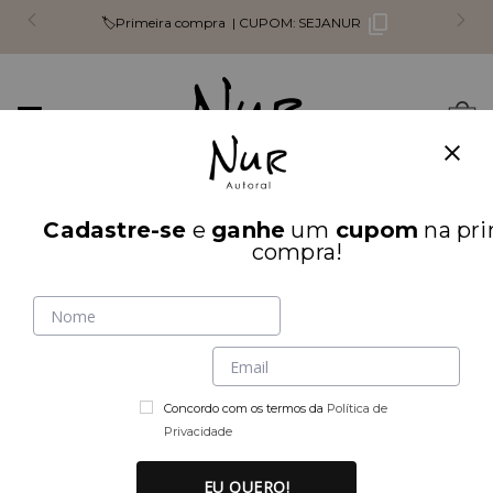
🏷️Primeira compra |
CUPOM:
SEJANUR
Mudar
0
navegação
Busca
Cadastre-se
e
ganhe
um
cupom
na pri
INÍCIO
PARTE DE CIMA
compra!
Concordo com os termos da
Política de
Privacidade
EU QUERO!