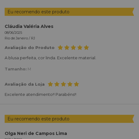
Eu recomendo este produto
Cláudia Valéria Alves
08/06/2025
Rio de Janeiro /
RJ
Avaliação do Produto
A blusa perfeita, cor linda. Excelente material.
Tamanho:
M
Avaliação da Loja
Excelente atendimento!! Parabéns!!
Eu recomendo este produto
Olga Neri de Campos Lima