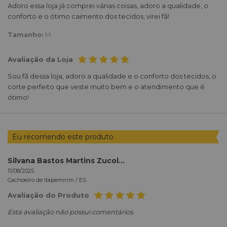
Adoro essa loja já comprei várias coisas, adoro a qualidade, o
conforto e o ótimo caimento dos tecidos, virei fã!
Tamanho:
M
Avaliação da Loja
Sou fã dessa loja, adoro a qualidade e o conforto dos tecidos, o
corte perfeito que veste muito bem e o atendimento que é
ótimo!
Eu recomendo este produto
Silvana Bastos Martins Zucolotto
11/08/2025
Cachoeiro de Itapemirim /
ES
Avaliação do Produto
Esta avaliação não possui comentários.