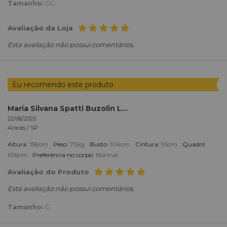
Tamanho:
GG
Avaliação da Loja
Esta avaliação não possui comentários.
Eu recomendo este produto
Maria Silvana Spatti Buzolin Lucredi
22/06/2025
Araras /
SP
Altura:
158cm
Peso:
73kg
Busto:
104cm
Cintura:
95cm
Quadril:
106cm
Preferência no corpo:
Normal
Avaliação do Produto
Esta avaliação não possui comentários.
Tamanho:
G