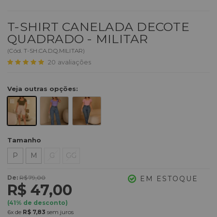
T-SHIRT CANELADA DECOTE
QUADRADO - MILITAR
(
Cód.
T-SH.CA.D.Q.MILITAR
)
20
avaliações
Veja outras opções:
Tamanho
P
M
G
GG
De:
R$ 79,00
EM ESTOQUE
R$ 47,00
(
41
% de desconto)
6x
de
R$ 7,83
sem juros