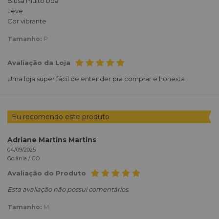
Blusa muito boa
Leve
Cor vibrante
Tamanho:
P
Avaliação da Loja
Uma loja super fácil de entender pra comprar e honesta
Eu recomendo este produto
Adriane Martins Martins
04/09/2025
Goiânia /
GO
Avaliação do Produto
Esta avaliação não possui comentários.
Tamanho:
M