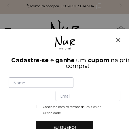
🏷️Primeira compra |
CUPOM:
SEJANUR
Mudar
0
navegação
Busca
Cadastre-se
e
ganhe
um
cupom
na pri
INÍCIO
⚠️ SALE
compra!
Concordo com os termos da
Política de
Privacidade
EU QUERO!