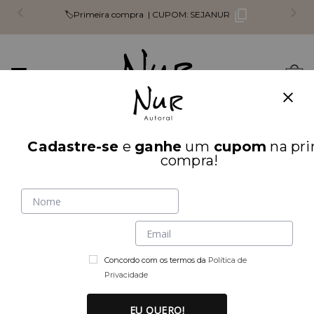
🏷️Primeira compra |
CUPOM:
SEJANUR
Mudar
0
navegação
Busca
Cadastre-se
e
ganhe
um
cupom
na pri
INÍCIO
🔒 % OFF SECRETO
compra!
Concordo com os termos da
Política de
Privacidade
EU QUERO!