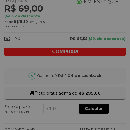
De:
R$ 124,00
EM ESTOQUE
R$ 69,00
(
44
% de desconto)
6x
de
R$ 11,50
sem juros
ver parcelas
PIX
R$ 65,55
(5% de desconto)
Ganhe até
R$ 1,04
de cashback
🚚
Frete grátis acima de
R$ 299,00
Frete e prazo:
Calcular
Não sei meu CEP
COMPARTILHAR
LISTA DE DESEJOS