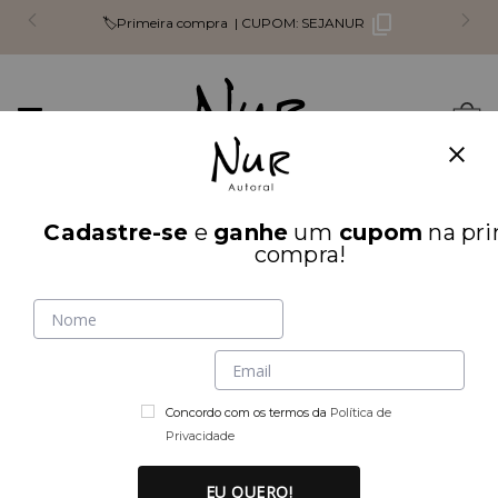
🏷️Primeira compra |
CUPOM:
SEJANUR
Mudar
0
navegação
Busca
Cadastre-se
e
ganhe
um
cupom
na pri
INÍCIO
LOOK INTEIRO
compra!
Concordo com os termos da
Política de
Privacidade
EU QUERO!