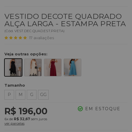
VESTIDO DECOTE QUADRADO
ALÇA LARGA - ESTAMPA PRETA
(
Cód.
VEST.DEC.QUAD.EST.PRETA
)
17
avaliações
Veja outras opções:
Tamanho
P
M
G
GG
R$ 196,00
EM ESTOQUE
6x
de
R$ 32,67
sem juros
ver parcelas