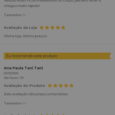
Vestido lindo! Ficou maravilhoso no corpo, perfeito amei. E
chegou muito rápido!
Tamanho:
M
Avaliação da Loja
Ótima loja, ótimos preços
Eu recomendo este produto
Ana Paula Tani Tani
02/03/2026
São Paulo /
SP
Avaliação do Produto
Esta avaliação não possui comentários.
Tamanho:
M