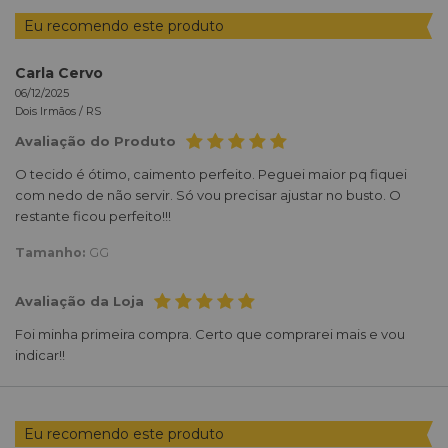
Eu recomendo este produto
Carla Cervo
06/12/2025
Dois Irmãos /
RS
Avaliação do Produto
O tecido é ótimo, caimento perfeito. Peguei maior pq fiquei
com nedo de não servir. Só vou precisar ajustar no busto. O
restante ficou perfeito!!!
Tamanho:
GG
Avaliação da Loja
Foi minha primeira compra. Certo que comprarei mais e vou
indicar!!
Eu recomendo este produto