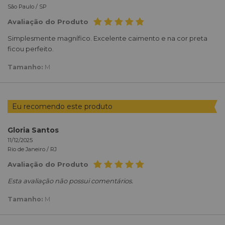
São Paulo /
SP
Avaliação do Produto
Simplesmente magnífico. Excelente caimento e na cor preta
ficou perfeito.
Tamanho:
M
Eu recomendo este produto
Gloria Santos
11/12/2025
Rio de Janeiro /
RJ
Avaliação do Produto
Esta avaliação não possui comentários.
Tamanho:
M