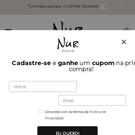
🏷️Primeira compra |
CUPOM:
SEJANUR
Mudar
0
navegação
Busca
Cadastre-se
e
ganhe
um
cupom
na pri
INÍCIO
LOOK INTEIRO
compra!
Concordo com os termos da
Política de
Privacidade
EU QUERO!