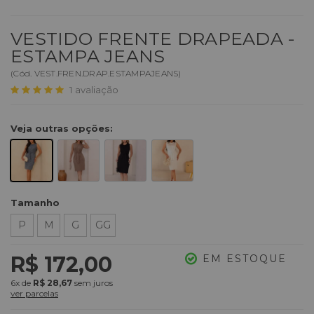
VESTIDO FRENTE DRAPEADA -
ESTAMPA JEANS
(
Cód.
VEST.FREN.DRAP.ESTAMPAJEANS
)
1
avaliação
Veja outras opções:
Tamanho
P
M
G
GG
R$ 172,00
EM ESTOQUE
6x
de
R$ 28,67
sem juros
ver parcelas