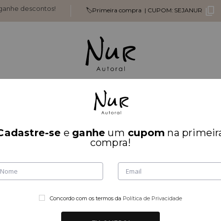
 ganhe descontos!
🏷️Primeira compra |
CUPOM:
SEJANUR
 % OFF Secreto
Mais Vendidos
Parte De Cima
Parte De Baixo
Cadastre-se
e
ganhe
um
cupom
na primeir
VESTID
compra!
C/CINTO
1
av
Vestido em mol
e confortável.
+ 
Concordo com os termos da
Política de Privacidade
Veja outras