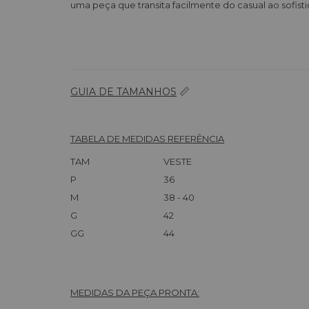
uma peça que transita facilmente do casual ao sofis
📏
GUIA DE TAMANHOS
TABELA DE MEDIDAS REFERÊNCIA
TAM
VESTE
P
36
M
38 - 40
G
42
GG
44
MEDIDAS DA PEÇA PRONTA: