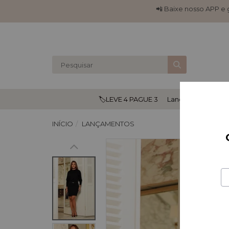
📲 Baixe nosso APP e
🏷️LEVE 4 PAGUE 3
Lançamentos
🔒
INÍCIO
LANÇAMENTOS