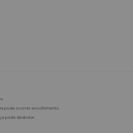
s.
ycra pode ocorrer encolhimento.
peça pode desbotar.