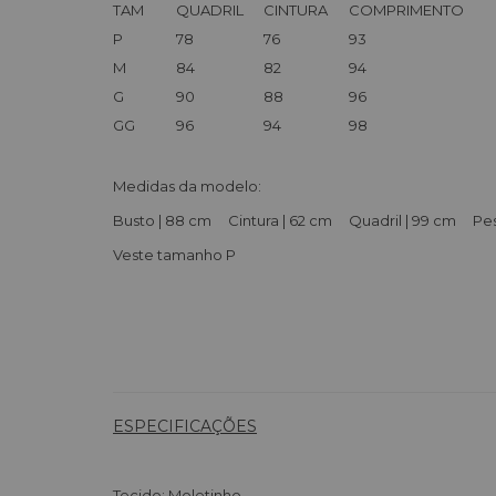
TAM
QUADRIL
CINTURA
COMPRIMENTO
P
78
76
93
M
84
82
94
G
90
88
96
GG
96
94
98
Medidas da modelo:
Busto | 88 cm Cintura | 62 cm Quadril | 99 cm Pes
Veste tamanho P
ESPECIFICAÇÕES
Tecido: Moletinho