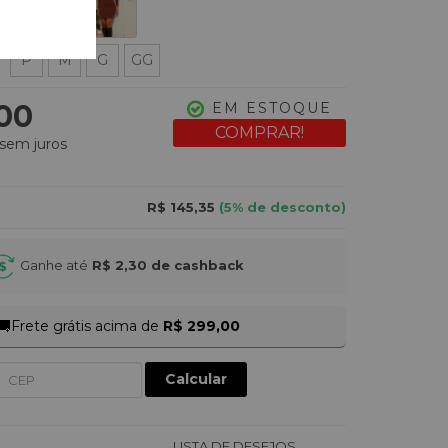
P
M
G
GG
,00
EM ESTOQUE
sem juros
R$ 145,35
(5% de desconto)
Ganhe até
R$ 2,30
de cashback
🚚
Frete grátis acima de
R$ 299,00
Calcular
LISTA DE DESEJOS