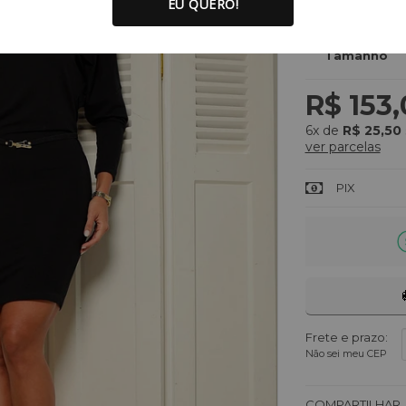
EU QUERO!
opções:
Tamanho
R$ 153
6x
de
R$ 25,50
ver parcelas
PIX
Frete e prazo:
Não sei meu CEP
COMPARTILHAR