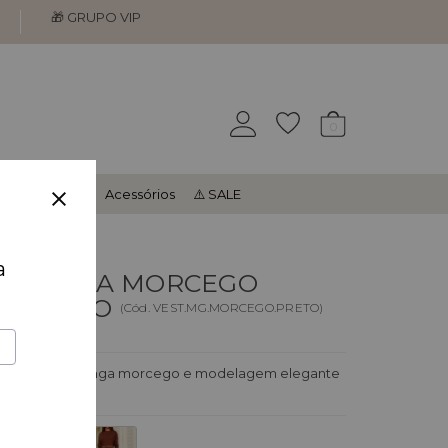
🎁 GRUPO VIP
0
Look Inteiro
Acessórios
⚠️ SALE
a
O MANGA MORCEGO
 - PRETO
(
Cód.
VEST.MG.MORCEGO.PRETO
)
aliação
etinho com manga morcego e modelagem elegante
detalhes