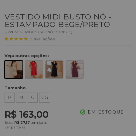
VESTIDO MIDI BUSTO NÓ -
ESTAMPADO BEGE/PRETO
(
Cód.
VEST.MIDI.BUSTO.NÓ.ESTBEGE
)
9
avaliações
Veja outras opções:
Tamanho
P
M
G
GG
R$ 163,00
EM ESTOQUE
6x
de
R$ 27,17
sem juros
ver parcelas