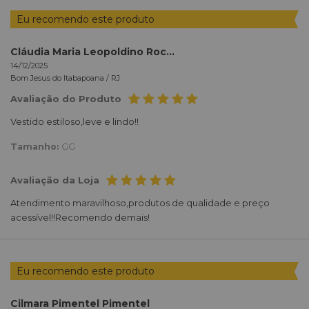
Eu recomendo este produto
Cláudia Maria Leopoldino Rocha
14/12/2025
Bom Jesus do Itabapoana /
RJ
Avaliação do Produto
Vestido estiloso,leve e lindo!!
Tamanho:
GG
Avaliação da Loja
Atendimento maravilhoso,produtos de qualidade e preço
acessível!!Recomendo demais!
Eu recomendo este produto
Cilmara Pimentel Pimentel