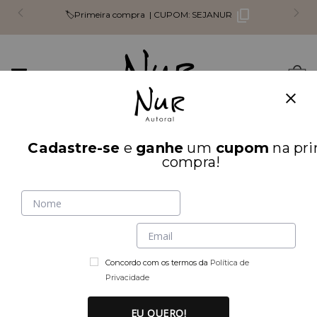
🏷️Primeira compra |
CUPOM:
SEJANUR
Mudar
0
navegação
Busca
Cadastre-se
e
ganhe
um
cupom
na pri
INÍCIO
LOOK INTEIRO
compra!
Concordo com os termos da
Política de
Privacidade
EU QUERO!