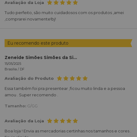
Avaliação da Loja
Tudo perfeito, são muito cuidadosos com os produtos ,amei
,comprarei novamente!bj!
Eu recomendo este produto
Zeneide Simões Simões da Silva
15/05/2025
Brasília /
DF
Avaliação do Produto
Essa também foi pra presentear ,ficou muito linda e a pessoa
amou . Super recomendo .
Tamanho:
G/GG
Avaliação da Loja
Boa loja ! Envia as mercadorias certinhas nos tamanhos e cores .