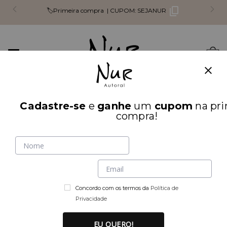
🏷️Primeira compra |
CUPOM:
SEJANUR
Mudar
0
navegação
Busca
Cadastre-se
e
ganhe
um
cupom
na pri
INÍCIO
PARTE DE CIMA
compra!
Concordo com os termos da
Política de
Privacidade
EU QUERO!