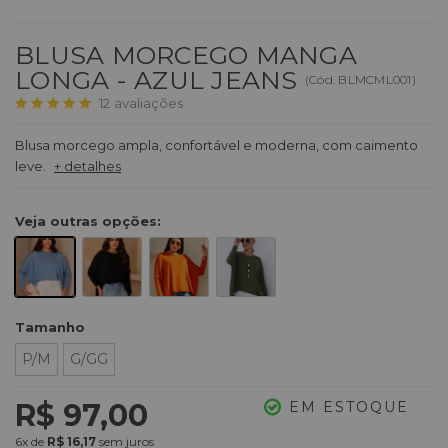
BLUSA MORCEGO MANGA
LONGA - AZUL JEANS
(
Cód.
BLMCML001
)
12
avaliações
Blusa morcego ampla, confortável e moderna, com caimento
leve.
+ detalhes
Veja outras opções:
Tamanho
P/M
G/GG
R$ 97,00
EM ESTOQUE
6x
de
R$ 16,17
sem juros