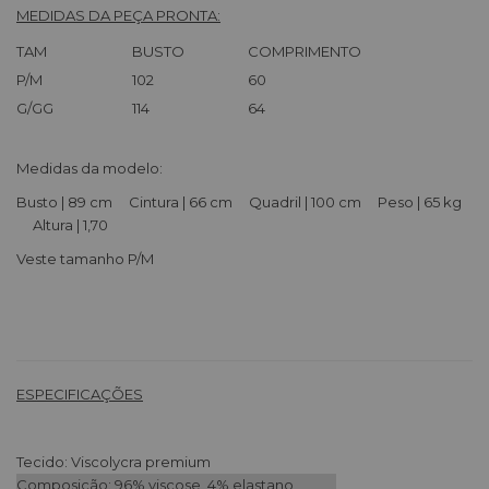
MEDIDAS DA PEÇA PRONTA:
TAM
BUSTO
COMPRIMENTO
P/M
102
60
G/GG
114
64
Medidas da modelo:
Busto | 89 cm Cintura | 66 cm Quadril | 100 cm Peso | 65 kg
Altura | 1,70
Veste tamanho P/M
ESPECIFICAÇÕES
Tecido: Viscolycra premium
Composição: 96% viscose, 4% elastano