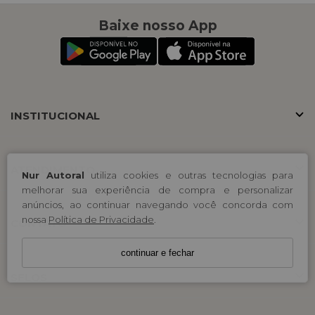
Baixe nosso App
INSTITUCIONAL
ATENDIMENTO
Nur Autoral
utiliza cookies e outras tecnologias para
melhorar sua experiência de compra e personalizar
anúncios, ao continuar navegando você concorda com
nossa
Política de Privacidade
.
CONTATO
continuar e fechar
SELOS