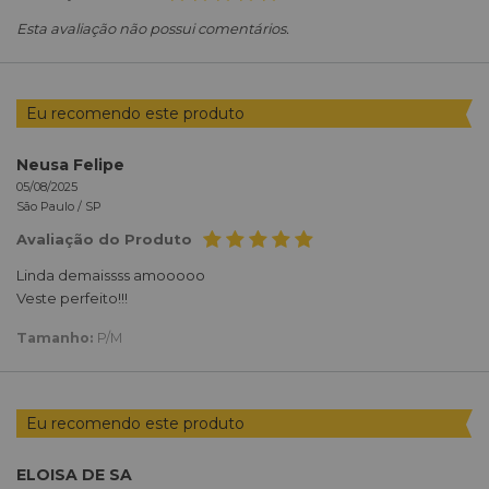
Esta avaliação não possui comentários.
Eu recomendo este produto
Neusa Felipe
05/08/2025
São Paulo /
SP
Avaliação do Produto
Linda demaissss amooooo
Veste perfeito!!!
Tamanho:
P/M
Eu recomendo este produto
ELOISA DE SA