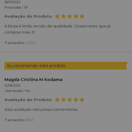
18/07/2025
Piracicaba /
SP
Avaliação do Produto
A blusa é linda, tecido de qualidade. Gostei tanto que já
comprei mais 3!
Tamanho:
G/GG
Eu recomendo este produto
Magda Cristina M Kodama
12/06/2025
Uberlândia /
MG
Avaliação do Produto
Esta avaliação não possui comentários.
Tamanho:
P/M