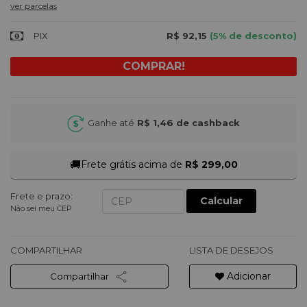
ver parcelas
PIX
R$ 92,15
(5% de desconto)
Ganhe até
R$ 1,46
de cashback
🚚
Frete grátis acima de
R$ 299,00
Frete e prazo:
Calcular
Não sei meu CEP
COMPARTILHAR
LISTA DE DESEJOS
Adicionar
Compartilhar