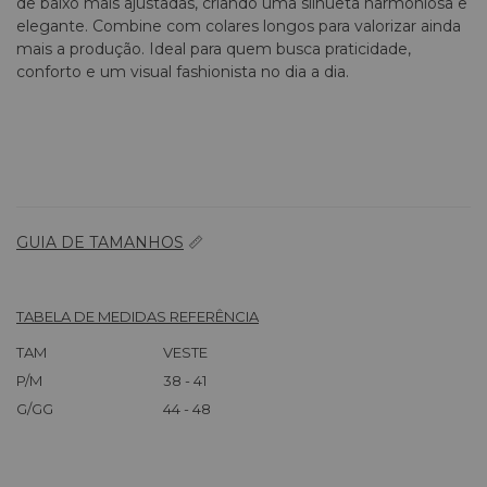
de baixo mais ajustadas, criando uma silhueta harmoniosa e
elegante. Combine com colares longos para valorizar ainda
mais a produção. Ideal para quem busca praticidade,
conforto e um visual fashionista no dia a dia.
GUIA DE TAMANHOS
📏
TABELA DE MEDIDAS REFERÊNCIA
TAM
VESTE
P/M
38 - 41
G/GG
44 - 48