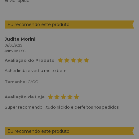
Envio rápido .
Eu recomendo este produto
Judite Morini
09/05/2025
Joinville /
SC
Avaliação do Produto
Achei linda e vestiu muito bem!
Tamanho:
G/GG
Avaliação da Loja
Super recomendo....tudo rápido e perfeitos nos pedidos.
Eu recomendo este produto