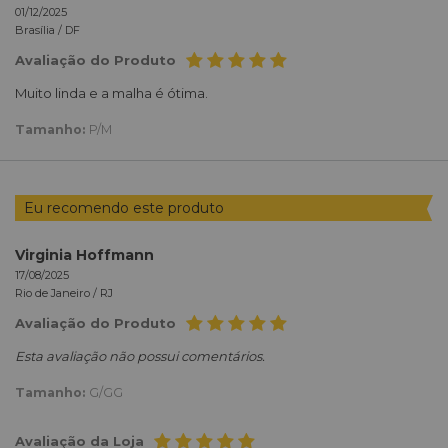
01/12/2025
Brasília /
DF
Avaliação do Produto
Muito linda e a malha é ótima.
Tamanho:
P/M
Eu recomendo este produto
Virginia Hoffmann
17/08/2025
Rio de Janeiro /
RJ
Avaliação do Produto
Esta avaliação não possui comentários.
Tamanho:
G/GG
Avaliação da Loja