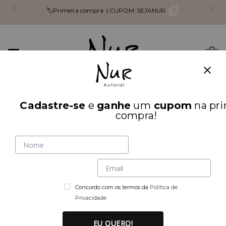
🏷️Primeira compra |
CUPOM:
SEJANUR
Mudar
0
navegação
Busca
Cadastre-se
e
ganhe
um
cupom
na pri
INÍCIO
PARTE DE CIMA
compra!
Concordo com os termos da
Política de
Privacidade
EU QUERO!