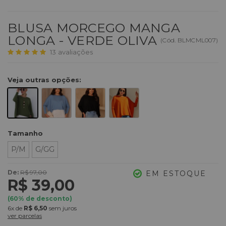
BLUSA MORCEGO MANGA
LONGA - VERDE OLIVA
(
Cód.
BLMCML007
)
13
avaliações
Veja outras opções:
Tamanho
P/M
G/GG
De:
R$ 97,00
EM ESTOQUE
R$ 39,00
(
60
% de desconto)
6x
de
R$ 6,50
sem juros
ver parcelas