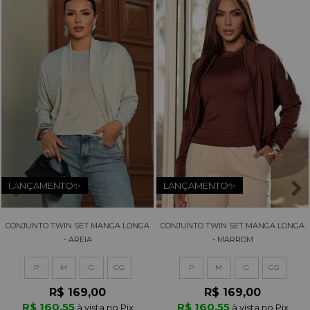
LANÇAMENTO✨
LANÇAMENTO✨
CONJUNTO TWIN SET MANGA LONGA
CONJUNTO TWIN SET MANGA LONGA
- AREIA
- MARROM
P
M
G
GG
P
M
G
GG
R$ 169,00
R$ 169,00
R$ 160,55
R$ 160,55
à vista no Pix
à vista no Pix