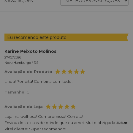
3
AVALIAÇÕES
AVALIAÇÕES
POR
Eu recomendo este produto
Karine Peixoto Molinos
27/02/2026
Novo Hamburgo /
RS
Avaliação do Produto
Linda! Perfeita! Combina com tudo!
Tamanho:
G
Avaliação da Loja
Loja maravilhosa! Compromisso! Correta!
Enviou dois cintos de brinde que eu amei! Muito obrigada 🙏🙏❤️
Virei cliente! Super recomendo!