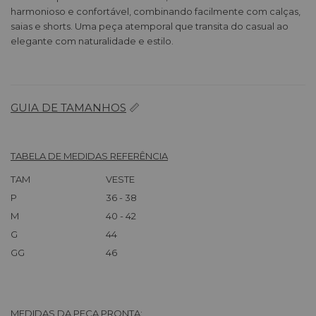
harmonioso e confortável, combinando facilmente com calças,
saias e shorts. Uma peça atemporal que transita do casual ao
elegante com naturalidade e estilo.
GUIA DE TAMANHOS
📏
TABELA DE MEDIDAS REFERÊNCIA
TAM
VESTE
P
36 - 38
M
40 - 42
G
44
GG
46
MEDIDAS DA PEÇA PRONTA: