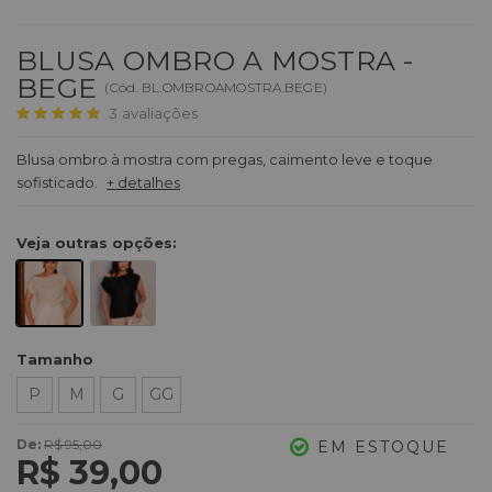
BLUSA OMBRO A MOSTRA -
BEGE
(
Cód.
BL.OMBROAMOSTRA.BEGE
)
3
avaliações
Blusa ombro à mostra com pregas, caimento leve e toque
sofisticado.
+ detalhes
Veja outras opções:
Tamanho
P
M
G
GG
De:
R$ 95,00
EM ESTOQUE
R$ 39,00