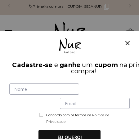
🏷️Primeira compra |
CUPOM:
SEJANUR
Mudar
0
navegação
Busca
Cadastre-se
e
ganhe
um
cupom
na pri
INÍCIO
PARTE DE CIMA
compra!
Concordo com os termos da
Política de
Privacidade
EU QUERO!