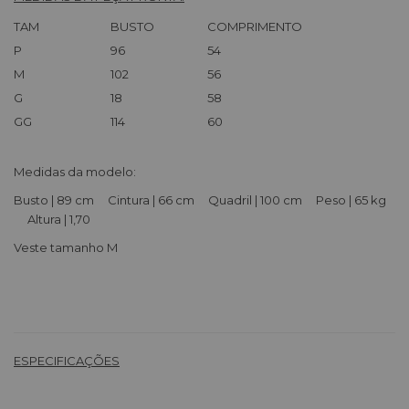
TAM
BUSTO
COMPRIMENTO
P
96
54
M
102
56
G
18
58
GG
114
60
Medidas da modelo:
Busto | 89 cm Cintura | 66 cm Quadril | 100 cm Peso | 65 kg
Altura | 1,70
Veste tamanho M
ESPECIFICAÇÕES