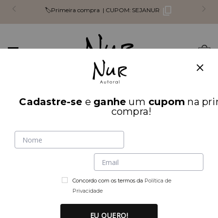
🏷️Primeira compra |
CUPOM:
SEJANUR
Mudar
0
navegação
Busca
Cadastre-se
e
ganhe
um
cupom
na pri
INÍCIO
PARTE DE CIMA
compra!
Concordo com os termos da
Política de
Privacidade
EU QUERO!