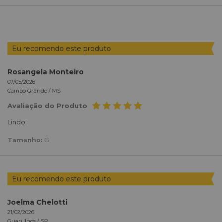
POR
Eu recomendo este produto
Rosangela Monteiro
07/05/2026
Campo Grande /
MS
Avaliação do Produto
Lindo
Tamanho:
G
Eu recomendo este produto
Joelma Chelotti
21/02/2026
Guarulhos /
SP