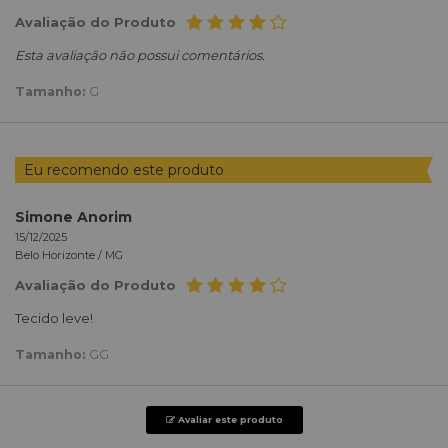
Avaliação do Produto
Esta avaliação não possui comentários.
Tamanho:
G
Eu recomendo este produto
Simone Anorim
15/12/2025
Belo Horizonte /
MG
Avaliação do Produto
Tecido leve!
Tamanho:
GG
Avaliar este produto