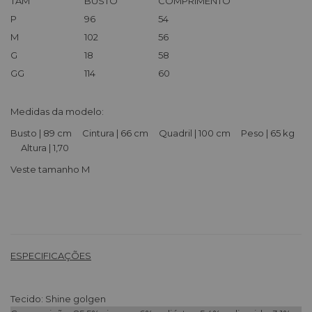
TAM
BUSTO
COMPRIMENTO
P
96
54
M
102
56
G
18
58
GG
114
60
Medidas da modelo:
Busto | 89 cm Cintura | 66 cm Quadril | 100 cm Peso | 65 kg
Altura | 1,70
Veste tamanho M
ESPECIFICAÇÕES
Tecido: Shine golgen