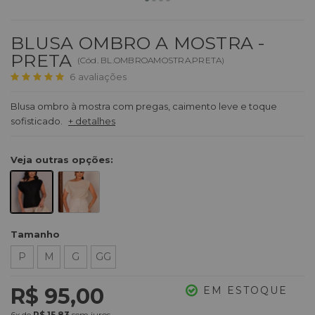
BLUSA OMBRO A MOSTRA -
PRETA
(
Cód.
BL.OMBROAMOSTRA.PRETA
)
6
avaliações
Blusa ombro à mostra com pregas, caimento leve e toque
sofisticado.
+ detalhes
Veja outras opções:
Tamanho
P
M
G
GG
R$ 95,00
EM ESTOQUE
6x
de
R$ 15,83
sem juros