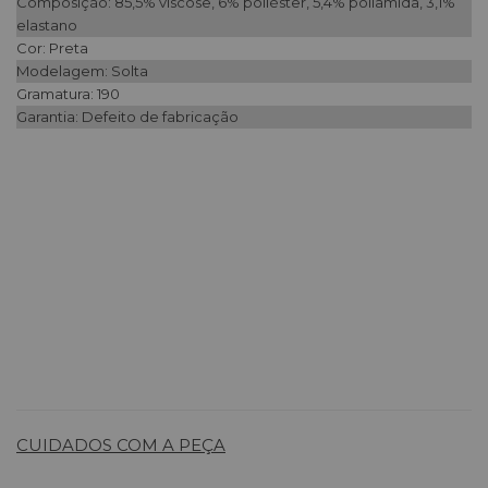
Composição: 85,5% viscose, 6% poliéster, 5,4% poliamida, 3,1%
elastano
Cor: Preta
Modelagem: Solta
Gramatura: 190
Garantia: Defeito de fabricação
CUIDADOS COM A PEÇA