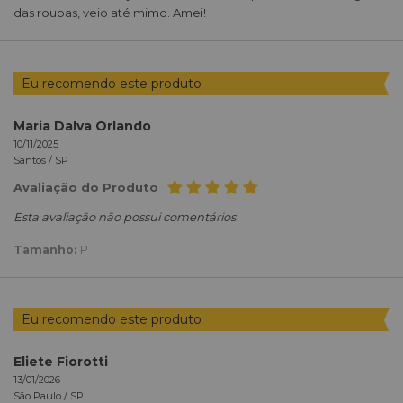
das roupas, veio até mimo. Amei!
Eu recomendo este produto
Maria Dalva Orlando
10/11/2025
Santos /
SP
Avaliação do Produto
Esta avaliação não possui comentários.
Tamanho:
P
Eu recomendo este produto
Eliete Fiorotti
13/01/2026
São Paulo /
SP