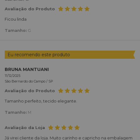
Avaliação do Produto
Ficou linda
Tamanho:
G
Eu recomendo este produto
BRUNA MANTUANI
11/12/2025
São Bernardo do Campo /
SP
Avaliação do Produto
Tamanho perfeito, tecido elegante.
Tamanho:
M
Avaliação da Loja
Já virei cliente da loja. Muito carinho e capricho na embalagem